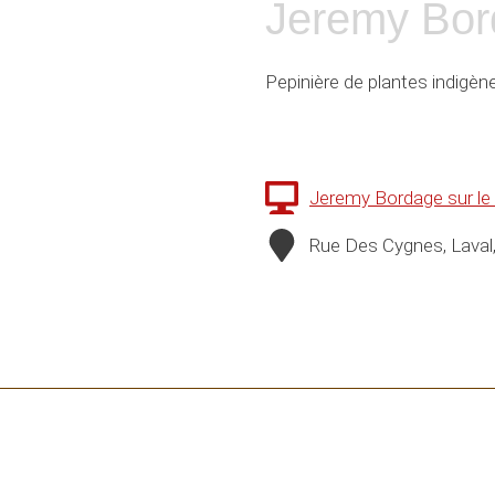
Jeremy Bor
Pepinière de plantes indigèn
Jeremy Bordage sur l
Rue Des Cygnes, Lava