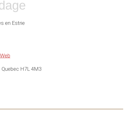
dage
es en Estrie
e Web
l, Quebec H7L 4M3