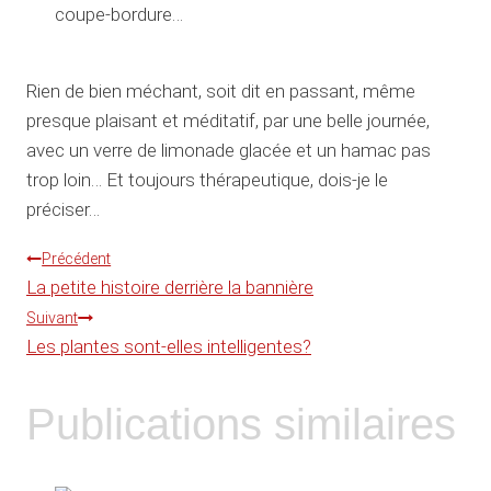
coupe-bordure…
Rien de bien méchant, soit dit en passant, même
presque plaisant et méditatif, par une belle journée,
avec un verre de limonade glacée et un hamac pas
trop loin… Et toujours thérapeutique, dois-je le
préciser…
Navigation
Précédent
La petite histoire derrière la bannière
de
Suivant
Les plantes sont-elles intelligentes?
l’article
Publications similaires